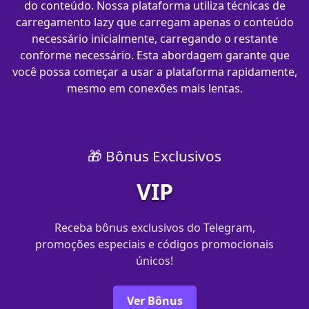
do conteúdo. Nossa plataforma utiliza técnicas de
carregamento lazy que carregam apenas o conteúdo
necessário inicialmente, carregando o restante
conforme necessário. Esta abordagem garante que
você possa começar a usar a plataforma rapidamente,
mesmo em conexões mais lentas.
🎁 Bônus Exclusivos
VIP
Receba bônus exclusivos do Telegram,
promoções especiais e códigos promocionais
únicos!
Ver Bônus