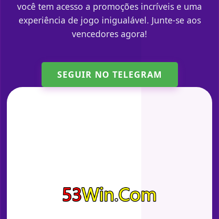
você tem acesso a promoções incríveis e uma
experiência de jogo inigualável. Junte-se aos
vencedores agora!
SEGUIR NO TELEGRAM