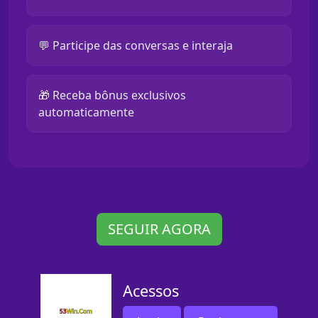
💬 Participe das conversas e interaja
🎁 Receba bônus exclusivos
automaticamente
SEGUIR AGORA
Acessos