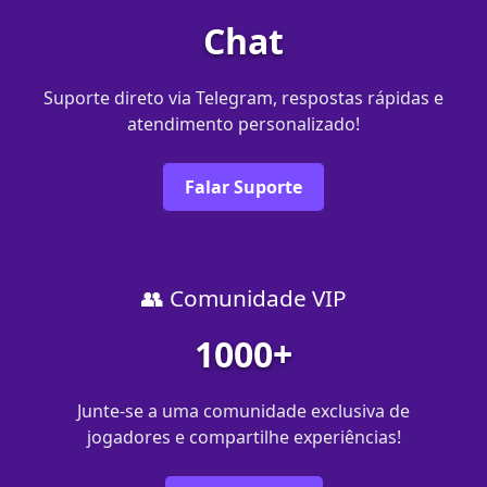
Chat
Suporte direto via Telegram, respostas rápidas e
atendimento personalizado!
Falar Suporte
👥 Comunidade VIP
1000+
Junte-se a uma comunidade exclusiva de
jogadores e compartilhe experiências!