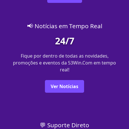
📢 Notícias em Tempo Real
24/7
Fique por dentro de todas as novidades,
promoções e eventos da 53Win.Com em tempo
real!
Ver Notícias
💬 Suporte Direto