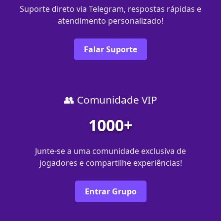
Suporte direto via Telegram, respostas rápidas e
atendimento personalizado!
Falar Suporte
👥 Comunidade VIP
1000+
Junte-se a uma comunidade exclusiva de
jogadores e compartilhe experiências!
Entrar Grupo