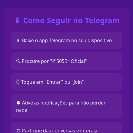
📱 Como Seguir no Telegram
📱 Baixe o app Telegram no seu dispositivo
🔍 Procure por "@505BrlOficial"
👆 Toque em "Entrar" ou "Join"
🔔 Ative as notificações para não perder
nada
💬 Participe das conversas e interaja