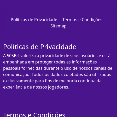
Políticas de Privacidade
Termos e Condições
Sitemap
Políticas de Privacidade
A 505Brl valoriza a privacidade de seus usuários e está
empenhada em proteger todas as informações
pessoais fornecidas durante o uso de nossos canais de
comunicação. Todos os dados coletados são utilizados
exclusivamente para fins de melhoria contínua da
experiência de nossos jogadores.
Termos e Condições