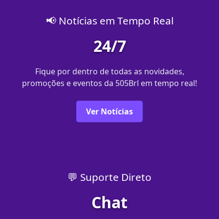
📢 Notícias em Tempo Real
24/7
Fique por dentro de todas as novidades,
promoções e eventos da 505Brl em tempo real!
Ver Notícias
💬 Suporte Direto
Chat