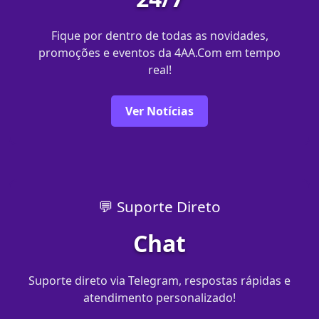
Fique por dentro de todas as novidades,
promoções e eventos da 4AA.Com em tempo
real!
Ver Notícias
💬 Suporte Direto
Chat
Suporte direto via Telegram, respostas rápidas e
atendimento personalizado!