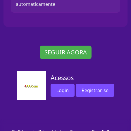
automaticamente
SEGUIR AGORA
Acessos
Login
Registrar-se