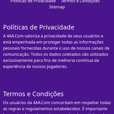
Políticas de Privacidade
Termos e Condições
Sitemap
Políticas de Privacidade
A 4AA.Com valoriza a privacidade de seus usuários e
está empenhada em proteger todas as informações
pessoais fornecidas durante o uso de nossos canais de
comunicação. Todos os dados coletados são utilizados
exclusivamente para fins de melhoria contínua da
experiência de nossos jogadores.
Termos e Condições
Os usuários da 4AA.Com concordam em respeitar todas
as regras e regulamentos estabelecidos. É importante