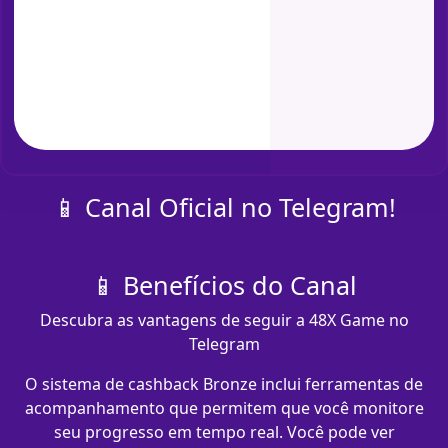
📱 Canal Oficial no Telegram!
📱 Benefícios do Canal
Descubra as vantagens de seguir a 48X Game no
Telegram
O sistema de cashback Bronze inclui ferramentas de
acompanhamento que permitem que você monitore
seu progresso em tempo real. Você pode ver