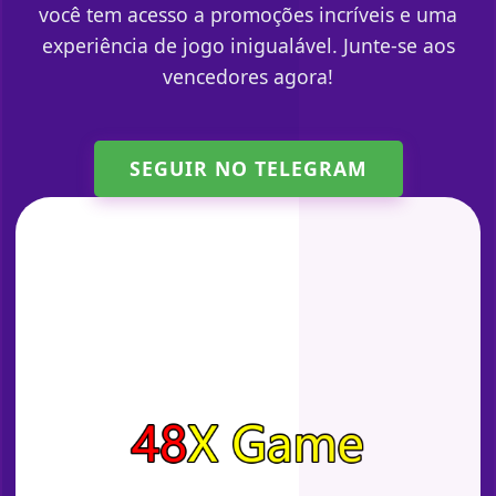
você tem acesso a promoções incríveis e uma
experiência de jogo inigualável. Junte-se aos
vencedores agora!
SEGUIR NO TELEGRAM