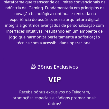
plataforma que transcende os limites convencionais da
indústria de iGaming. Fundamentada em princípios de
inovação tecnológica contínua e centrada na
experiência do usuário, nossa arquitetura digital
integra algoritmos avançados de personalização com
interfaces intuitivas, resultando em um ambiente de
jogo que harmoniza perfeitamente a sofisticação
técnica com a acessibilidade operacional.
🎁 Bônus Exclusivos
VIP
Receba bônus exclusivos do Telegram,
promoções especiais e códigos promocionais
únicos!