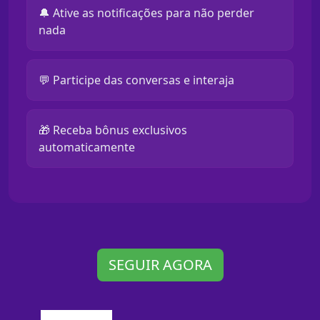
🔔 Ative as notificações para não perder
nada
💬 Participe das conversas e interaja
🎁 Receba bônus exclusivos
automaticamente
SEGUIR AGORA