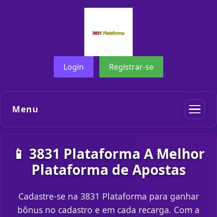
Login
Registrar-se
Menu
📱 3831 Plataforma A Melhor
Plataforma de Apostas
Cadastre-se na 3831 Plataforma para ganhar
bônus no cadastro e em cada recarga. Com a