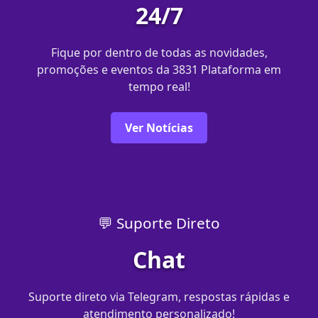
24/7
Fique por dentro de todas as novidades,
promoções e eventos da 3831 Plataforma em
tempo real!
Ver Notícias
💬 Suporte Direto
Chat
Suporte direto via Telegram, respostas rápidas e
atendimento personalizado!