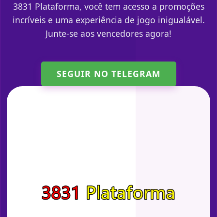
3831 Plataforma, você tem acesso a promoções
incríveis e uma experiência de jogo inigualável.
Junte-se aos vencedores agora!
SEGUIR NO TELEGRAM