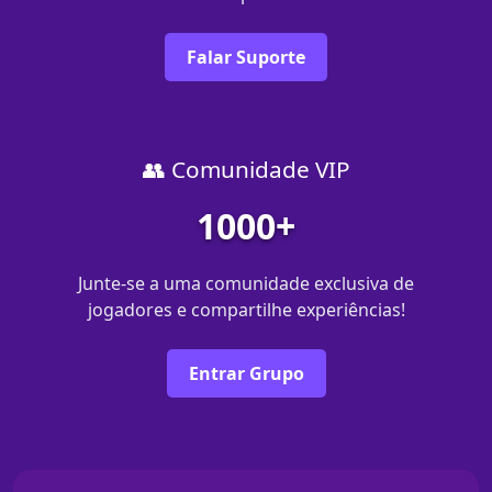
Falar Suporte
👥 Comunidade VIP
1000+
Junte-se a uma comunidade exclusiva de
jogadores e compartilhe experiências!
Entrar Grupo