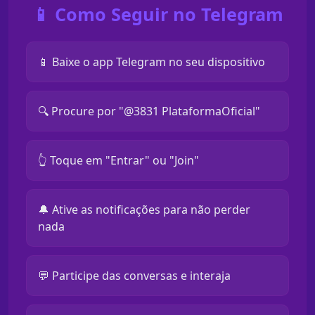
📱 Como Seguir no Telegram
📱 Baixe o app Telegram no seu dispositivo
🔍 Procure por "@3831 PlataformaOficial"
👆 Toque em "Entrar" ou "Join"
🔔 Ative as notificações para não perder
nada
💬 Participe das conversas e interaja