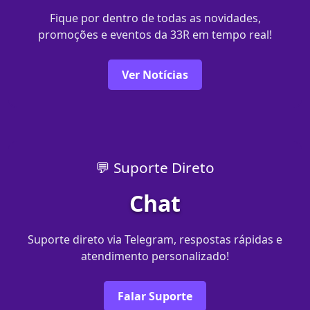
Fique por dentro de todas as novidades,
promoções e eventos da 33R em tempo real!
Ver Notícias
💬 Suporte Direto
Chat
Suporte direto via Telegram, respostas rápidas e
atendimento personalizado!
Falar Suporte