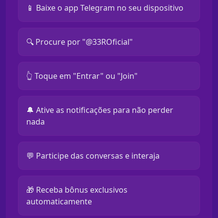
📱 Baixe o app Telegram no seu dispositivo
🔍 Procure por "@33ROficial"
👆 Toque em "Entrar" ou "Join"
🔔 Ative as notificações para não perder
nada
💬 Participe das conversas e interaja
🎁 Receba bônus exclusivos
automaticamente