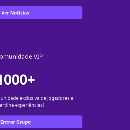
Ver Notícias
Comunidade VIP
1000+
unidade exclusiva de jogadores e
rtilhe experiências!
Entrar Grupo