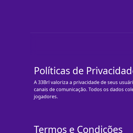
Políticas de Privacida
A 33Brl valoriza a privacidade de seus usu
canais de comunicação. Todos os dados cole
jogadores.
Termos e Condições