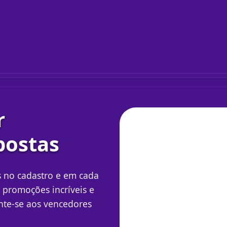
r
postas
s no cadastro e em cada
 promoções incríveis e
unte-se aos vencedores