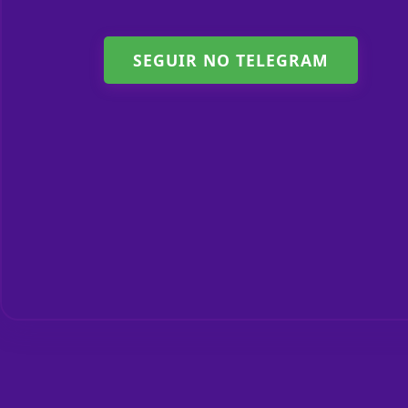
SEGUIR NO TELEGRAM