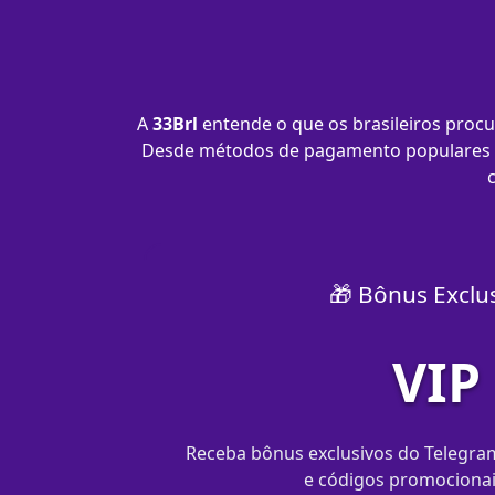
A
33Brl
entende o que os brasileiros procu
Desde métodos de pagamento populares no 
🎁 Bônus Exclu
VIP
Receba bônus exclusivos do Telegra
e códigos promocionai