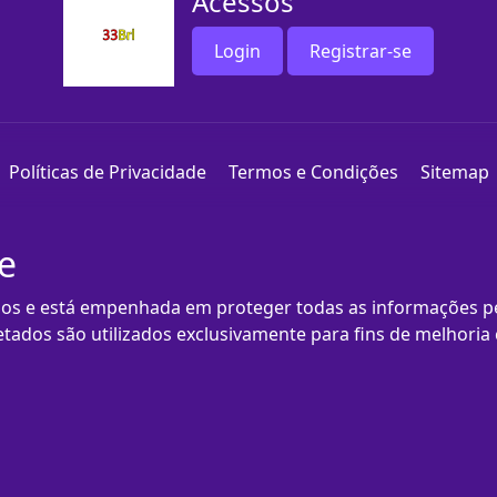
Acessos
Login
Registrar-se
Políticas de Privacidade
Termos e Condições
Sitemap
de
ários e está empenhada em proteger todas as informações p
tados são utilizados exclusivamente para fins de melhoria