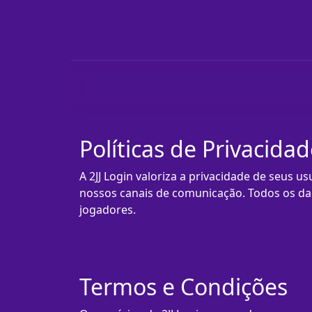
Políticas de Privacida
A 2JJ Login valoriza a privacidade de seus
nossos canais de comunicação. Todos os dad
jogadores.
Termos e Condições