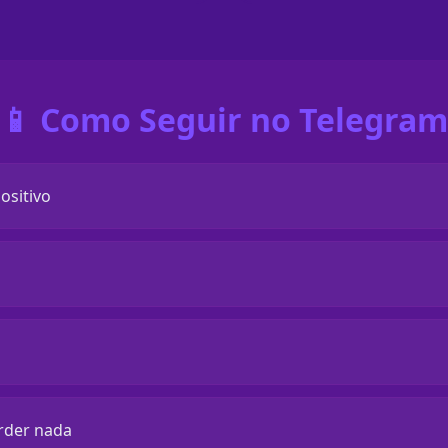
📱 Como Seguir no Telegram
ositivo
erder nada