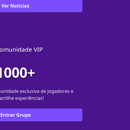
Ver Notícias
Comunidade VIP
1000+
unidade exclusiva de jogadores e
rtilhe experiências!
Entrar Grupo