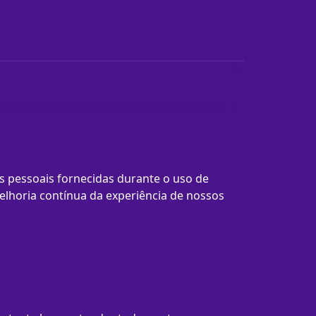
s pessoais fornecidas durante o uso de
elhoria contínua da experiência de nossos