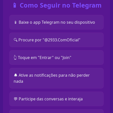
📱 Como Seguir no Telegram
📱 Baixe o app Telegram no seu dispositivo
🔍 Procure por "@2933.ComOficial"
👆 Toque em "Entrar" ou "Join"
🔔 Ative as notificações para não perder
nada
💬 Participe das conversas e interaja