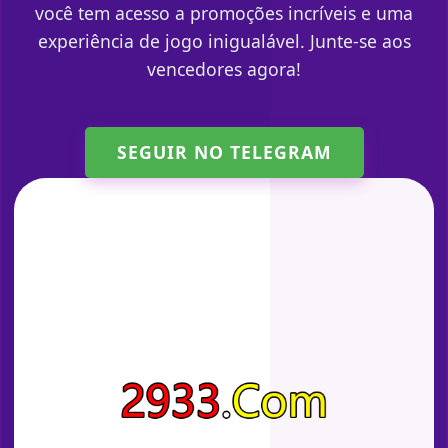
você tem acesso a promoções incríveis e uma
experiência de jogo inigualável. Junte-se aos
vencedores agora!
SEGUIR NO TELEGRAM