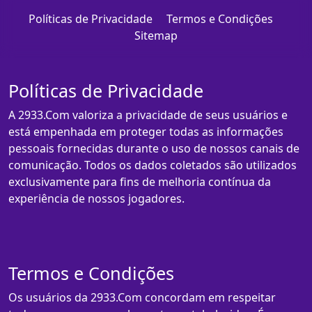
Políticas de Privacidade
Termos e Condições
Sitemap
Políticas de Privacidade
A 2933.Com valoriza a privacidade de seus usuários e
está empenhada em proteger todas as informações
pessoais fornecidas durante o uso de nossos canais de
comunicação. Todos os dados coletados são utilizados
exclusivamente para fins de melhoria contínua da
experiência de nossos jogadores.
Termos e Condições
Os usuários da 2933.Com concordam em respeitar