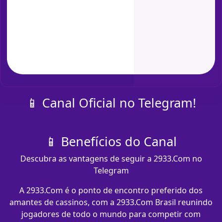
📱 Canal Oficial no Telegram!
📱 Benefícios do Canal
Descubra as vantagens de seguir a 2933.Com no
Telegram
A 2933.Com é o ponto de encontro preferido dos
amantes de cassinos, com a 2933.Com Brasil reunindo
jogadores de todo o mundo para competir com