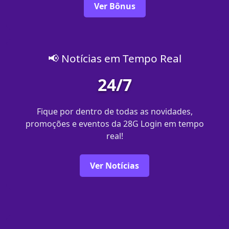
Ver Bônus
📢 Notícias em Tempo Real
24/7
Fique por dentro de todas as novidades,
promoções e eventos da 28G Login em tempo
real!
Ver Notícias