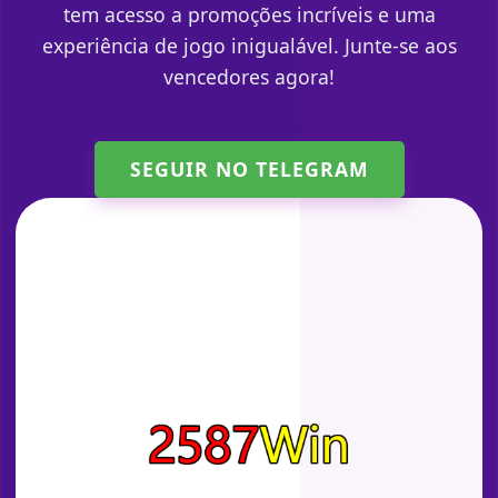
tem acesso a promoções incríveis e uma
experiência de jogo inigualável. Junte-se aos
vencedores agora!
SEGUIR NO TELEGRAM