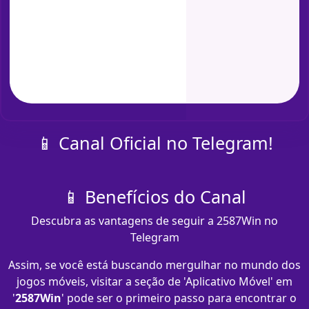
📱 Canal Oficial no Telegram!
📱 Benefícios do Canal
Descubra as vantagens de seguir a 2587Win no
Telegram
Assim, se você está buscando mergulhar no mundo dos
jogos móveis, visitar a seção de 'Aplicativo Móvel' em
'
2587Win
' pode ser o primeiro passo para encontrar o