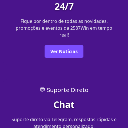
24/7
Fique por dentro de todas as novidades,
promoções e eventos da 2587Win em tempo
real!
Ver Notícias
💬 Suporte Direto
Chat
Suporte direto via Telegram, respostas rápidas e
atendimento personalizado!