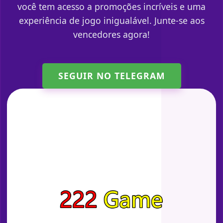
você tem acesso a promoções incríveis e uma
experiência de jogo inigualável. Junte-se aos
vencedores agora!
SEGUIR NO TELEGRAM