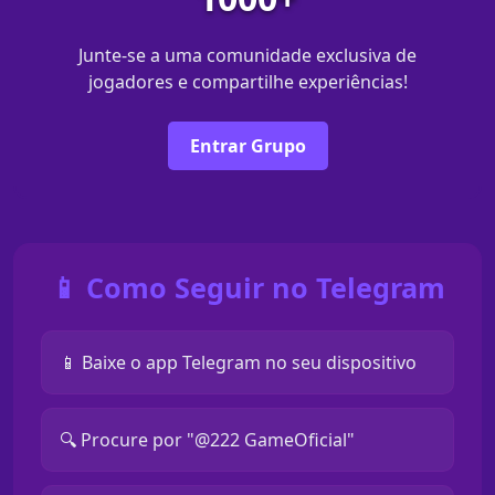
Junte-se a uma comunidade exclusiva de
jogadores e compartilhe experiências!
Entrar Grupo
📱 Como Seguir no Telegram
📱 Baixe o app Telegram no seu dispositivo
🔍 Procure por "@222 GameOficial"