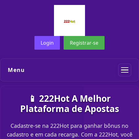
Login
Registrar-se
Menu
📱 222Hot A Melhor
Plataforma de Apostas
Cadastre-se na 222Hot para ganhar bônus no
cadastro e em cada recarga. Com a 222Hot, você