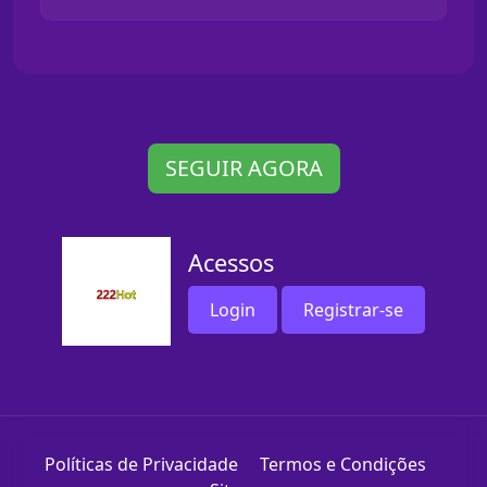
SEGUIR AGORA
Acessos
Login
Registrar-se
Políticas de Privacidade
Termos e Condições