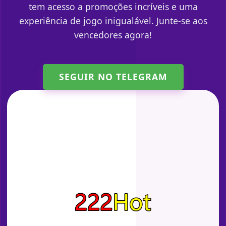
tem acesso a promoções incríveis e uma
experiência de jogo inigualável. Junte-se aos
vencedores agora!
SEGUIR NO TELEGRAM