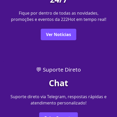
Fique por dentro de todas as novidades,
promoções e eventos da 222Hot em tempo real!
Ver Notícias
💬 Suporte Direto
Chat
Suporte direto via Telegram, respostas rápidas e
atendimento personalizado!