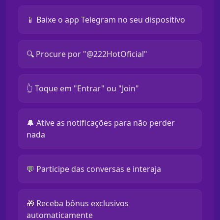
📱 Baixe o app Telegram no seu dispositivo
🔍 Procure por "@222HotOficial"
👆 Toque em "Entrar" ou "Join"
🔔 Ative as notificações para não perder
nada
💬 Participe das conversas e interaja
🎁 Receba bônus exclusivos
automaticamente