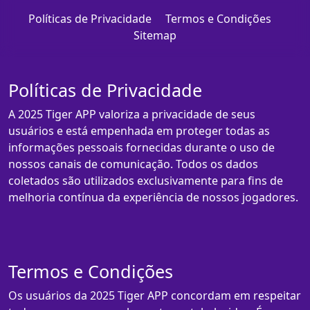
Políticas de Privacidade
Termos e Condições
Sitemap
Políticas de Privacidade
A 2025 Tiger APP valoriza a privacidade de seus
usuários e está empenhada em proteger todas as
informações pessoais fornecidas durante o uso de
nossos canais de comunicação. Todos os dados
coletados são utilizados exclusivamente para fins de
melhoria contínua da experiência de nossos jogadores.
Termos e Condições
Os usuários da 2025 Tiger APP concordam em respeitar