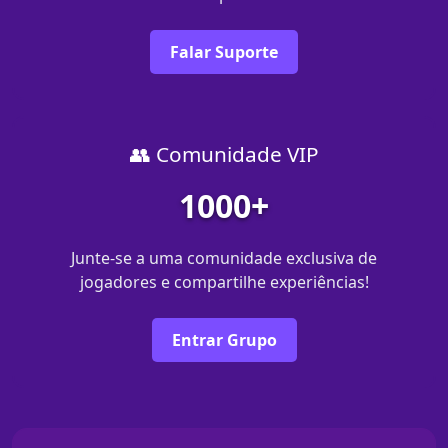
Falar Suporte
👥 Comunidade VIP
1000+
Junte-se a uma comunidade exclusiva de
jogadores e compartilhe experiências!
Entrar Grupo