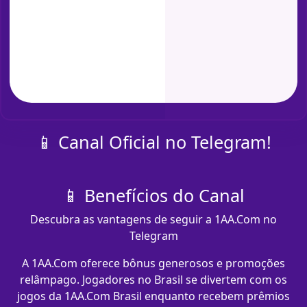
📱 Canal Oficial no Telegram!
📱 Benefícios do Canal
Descubra as vantagens de seguir a 1AA.Com no
Telegram
A 1AA.Com oferece bônus generosos e promoções
relâmpago. Jogadores no Brasil se divertem com os
jogos da 1AA.Com Brasil enquanto recebem prêmios