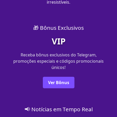
irresistíveis.
🎁 Bônus Exclusivos
VIP
Receba bônus exclusivos do Telegram,
promoções especiais e códigos promocionais
únicos!
Ver Bônus
📢 Notícias em Tempo Real