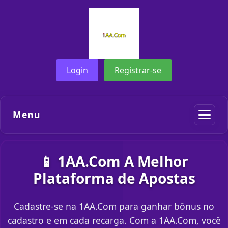
Login
Registrar-se
Menu
📱 1AA.Com A Melhor
Plataforma de Apostas
Cadastre-se na 1AA.Com para ganhar bônus no
cadastro e em cada recarga. Com a 1AA.Com, você