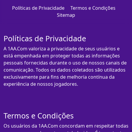
Políticas de Privacidade
Termos e Condições
Sitemap
Políticas de Privacidade
A 1AA.Com valoriza a privacidade de seus usuários e
está empenhada em proteger todas as informações
pessoais fornecidas durante o uso de nossos canais de
comunicação. Todos os dados coletados são utilizados
exclusivamente para fins de melhoria contínua da
experiência de nossos jogadores.
Termos e Condições
Os usuários da 1AA.Com concordam em respeitar todas