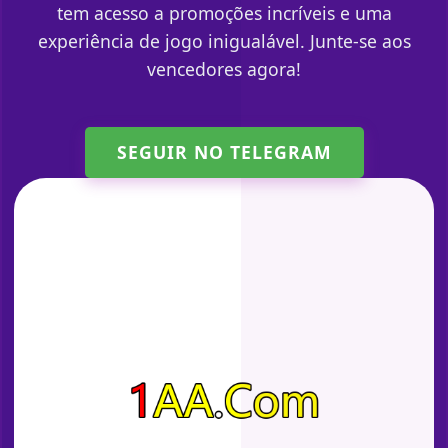
tem acesso a promoções incríveis e uma
experiência de jogo inigualável. Junte-se aos
vencedores agora!
SEGUIR NO TELEGRAM