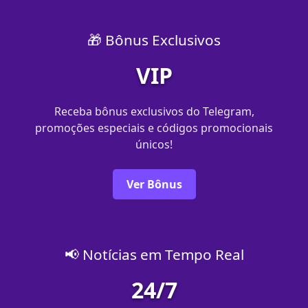
🎁 Bônus Exclusivos
VIP
Receba bônus exclusivos do Telegram,
promoções especiais e códigos promocionais
únicos!
Ver Bônus
📢 Notícias em Tempo Real
24/7