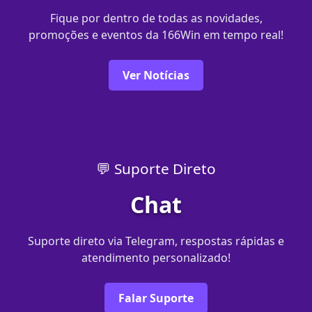
Fique por dentro de todas as novidades,
promoções e eventos da 166Win em tempo real!
Ver Notícias
💬 Suporte Direto
Chat
Suporte direto via Telegram, respostas rápidas e
atendimento personalizado!
Falar Suporte