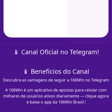
📱 Canal Oficial no Telegram!
📱 Benefícios do Canal
Descubra as vantagens de seguir a 166Win no Telegram
A 166Win é um aplicativo de apostas para celular com
milhares de usuários ativos diariamente — clique agora
e baixe o app da 166Win Brasil !