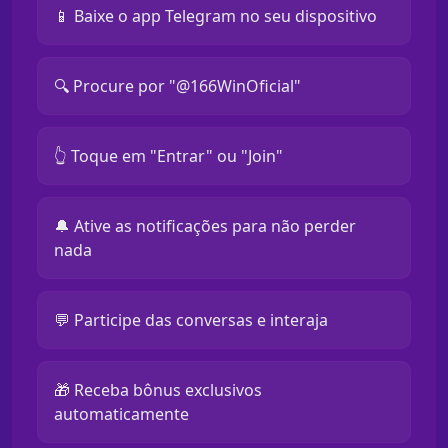
📱 Baixe o app Telegram no seu dispositivo
🔍 Procure por "@166WinOficial"
👆 Toque em "Entrar" ou "Join"
🔔 Ative as notificações para não perder
nada
💬 Participe das conversas e interaja
🎁 Receba bônus exclusivos
automaticamente