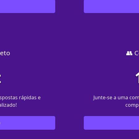
reto
👥 
t
espostas rápidas e
Junte-se a uma com
lizado!
compa
e