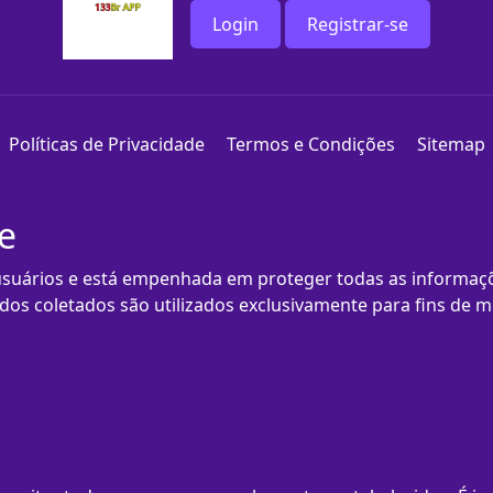
Login
Registrar-se
Políticas de Privacidade
Termos e Condições
Sitemap
de
 usuários e está empenhada em proteger todas as informaç
os coletados são utilizados exclusivamente para fins de m