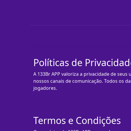
Políticas de Privacida
A 133Br APP valoriza a privacidade de seus
nossos canais de comunicação. Todos os dad
jogadores.
Termos e Condições