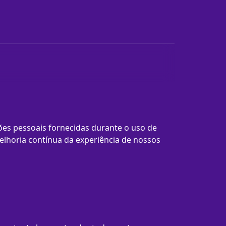
ões pessoais fornecidas durante o uso de
elhoria contínua da experiência de nossos