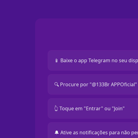
📱 Baixe o app Telegram no seu disp
🔍 Procure por "@133Br APPOficial"
👆 Toque em "Entrar" ou "Join"
🔔 Ative as notificações para não p