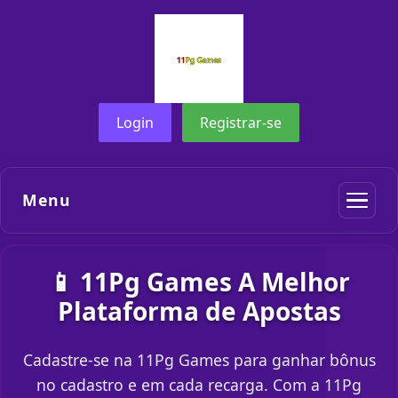
Login
Registrar-se
Menu
📱 11Pg Games A Melhor
Plataforma de Apostas
Cadastre-se na 11Pg Games para ganhar bônus
no cadastro e em cada recarga. Com a 11Pg