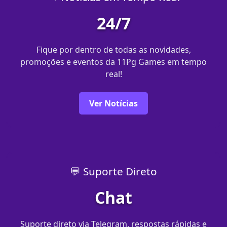
24/7
Fique por dentro de todas as novidades,
promoções e eventos da 11Pg Games em tempo
real!
Ver Notícias
💬 Suporte Direto
Chat
Suporte direto via Telegram, respostas rápidas e