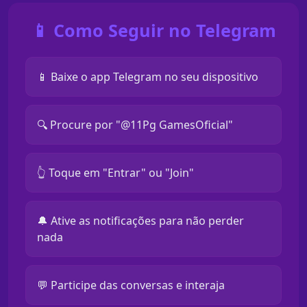
📱 Como Seguir no Telegram
📱 Baixe o app Telegram no seu dispositivo
🔍 Procure por "@11Pg GamesOficial"
👆 Toque em "Entrar" ou "Join"
🔔 Ative as notificações para não perder
nada
💬 Participe das conversas e interaja