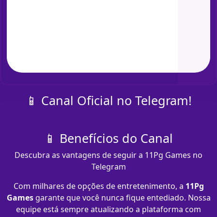
📱 Canal Oficial no Telegram!
📱 Benefícios do Canal
Descubra as vantagens de seguir a 11Pg Games no
Telegram
Com milhares de opções de entretenimento, a
11Pg
Games
garante que você nunca fique entediado. Nossa
equipe está sempre atualizando a plataforma com