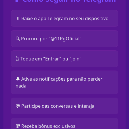
📱 Baixe o app Telegram no seu dispositivo
🔍 Procure por "@11PgOficial"
👆 Toque em "Entrar" ou "Join"
🔔 Ative as notificações para não perder
nada
💬 Participe das conversas e interaja
🎁 Receba bônus exclusivos