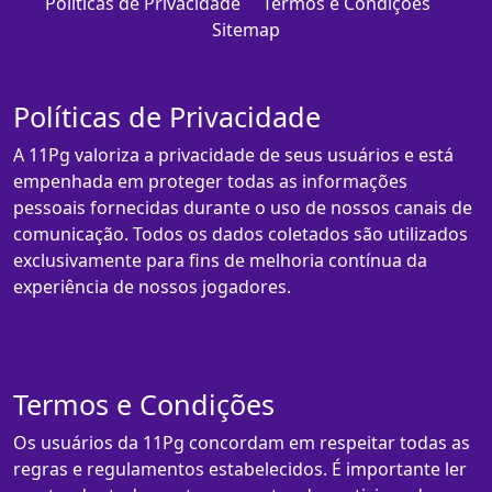
Políticas de Privacidade
Termos e Condições
Sitemap
Políticas de Privacidade
A 11Pg valoriza a privacidade de seus usuários e está
empenhada em proteger todas as informações
pessoais fornecidas durante o uso de nossos canais de
comunicação. Todos os dados coletados são utilizados
exclusivamente para fins de melhoria contínua da
experiência de nossos jogadores.
Termos e Condições
Os usuários da 11Pg concordam em respeitar todas as
regras e regulamentos estabelecidos. É importante ler