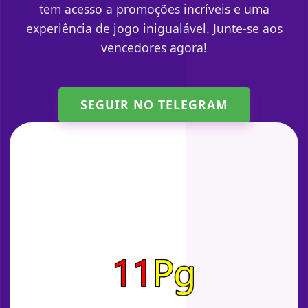
tem acesso a promoções incríveis e uma
experiência de jogo inigualável. Junte-se aos
vencedores agora!
SEGUIR NO TELEGRAM