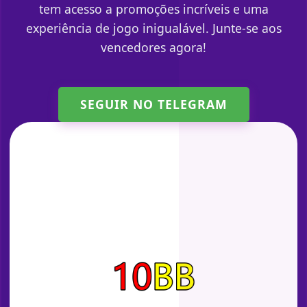
tem acesso a promoções incríveis e uma
experiência de jogo inigualável. Junte-se aos
vencedores agora!
SEGUIR NO TELEGRAM