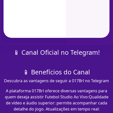
📱 Canal Oficial no Telegram!
📱 Benefícios do Canal
Descubra as vantagens de seguir a 017Brl no Telegram
A plataforma 017Brl oferece diversas vantagens para
quem deseja assistir Futebol Studio Ao Vivo:Qualidade
de vídeo e áudio superior: permite acompanhar cada
detalhe do jogo. Atualizações em tempo real: