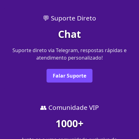
💬 Suporte Direto
Chat
Suporte direto via Telegram, respostas rápidas e
atendimento personalizado!
Falar Suporte
👥 Comunidade VIP
1000+