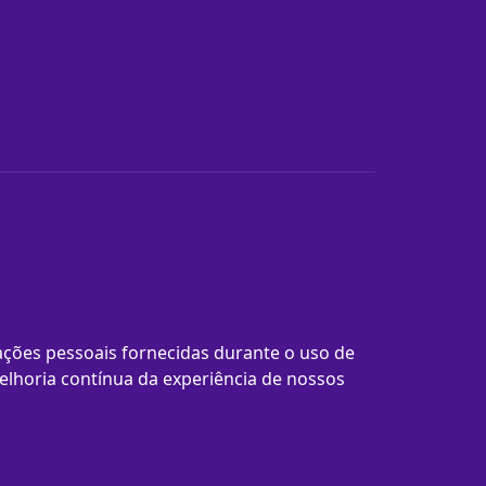
ções pessoais fornecidas durante o uso de
elhoria contínua da experiência de nossos