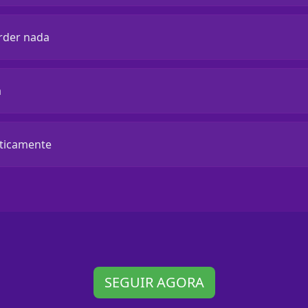
erder nada
a
aticamente
SEGUIR AGORA