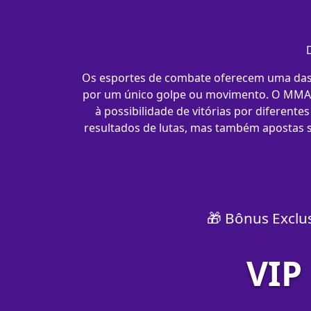
Os esportes de combate oferecem uma das 
por um único golpe ou movimento. O MMA (M
à possibilidade de vitórias por diferent
resultados de lutas, mas também apostas s
🎁 Bônus Exclu
VIP