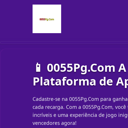
📱 0055Pg.Com A
Plataforma de A
Cadastre-se na 0055Pg.Com para ganha
cada recarga. Com a 0055Pg.Com, você
incríveis e uma experiência de jogo inig
vencedores agora!