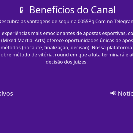
📱 Benefícios do Canal
Descubra as vantagens de seguir a 0055Pg.Com no Telegra
experiências mais emocionantes de apostas esportivas, 
ixed Martial Arts) oferece oportunidades únicas de apostas
es métodos (nocaute, finalização, decisão). Nossa platafor
obre método de vitória, round em que a luta terminará e at
decisão dos juízes.
sivos
📢 Notí