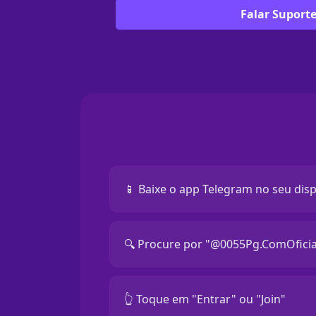
Falar Suport
📱 Baixe o app Telegram no seu disp
🔍 Procure por "@0055Pg.ComOficia
👆 Toque em "Entrar" ou "Join"