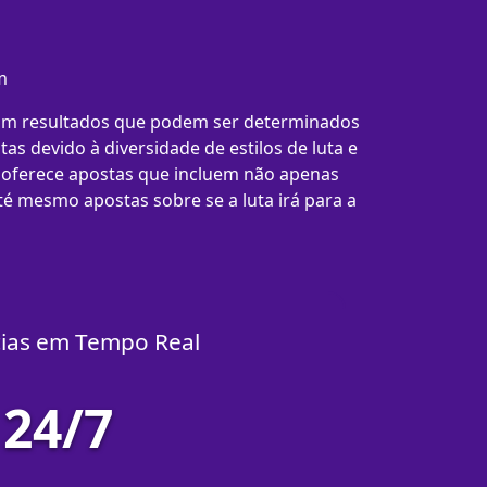
m
com resultados que podem ser determinados
 devido à diversidade de estilos de luta e
ma oferece apostas que incluem não apenas
é mesmo apostas sobre se a luta irá para a
cias em Tempo Real
24/7