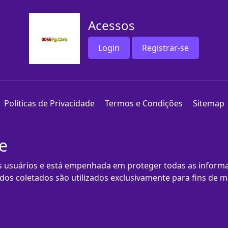
Acessos
Login
Registrar-se
Políticas de Privacidade
Termos e Condições
Sitemap
de
us usuários e está empenhada em proteger todas as informa
os coletados são utilizados exclusivamente para fins de m